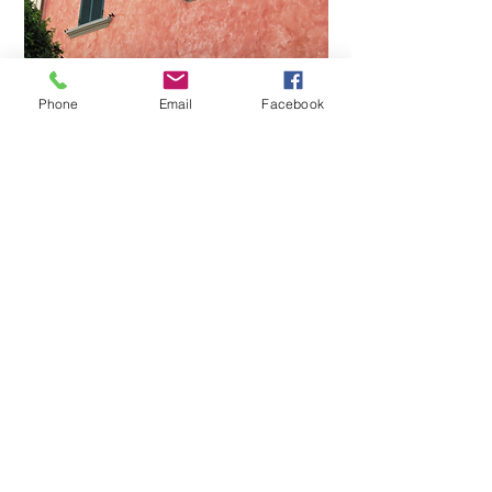
Phone
Email
Facebook
L'oeil d'un artiste
Entre ses mains, les pinceaux
succèdent aux rouleaux, les
brosses aux pistolets : à chaque
instant, le peintre doit trouver l'outil
le mieux adapté aux travaux à
réaliser. Il faut aussi choisir entre
les peintures (mates ou satinées),
les vernis... Doté d'une sensibilité
artistique, le peintre peut se muer
en décorateur, essayant tantôt
d'imiter le bois ou le marbre, tantôt
d'obtenir un effet en trompe-l'oeil
Application des peintures et des
vernis, isolation, étanchéité... Les